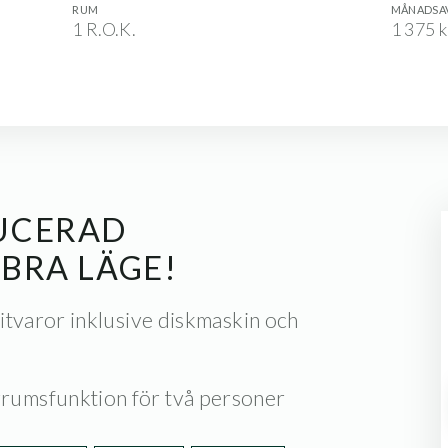
RUM
MÅNADSA
1 R.O.K.
1 375 k
UCERAD
BRA LÄGE!
vitvaror inklusive diskmaskin och
vrumsfunktion för två personer