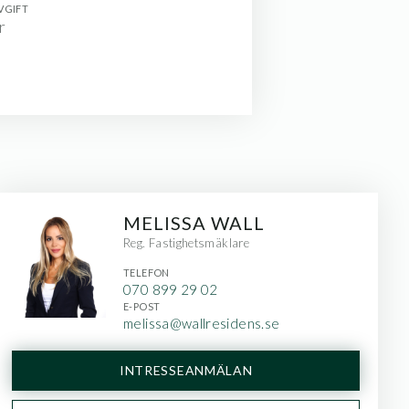
VGIFT
r
MELISSA WALL
Reg. Fastighetsmäklare
TELEFON
070 899 29 02
E-POST
melissa@wallresidens.se
INTRESSEANMÄLAN