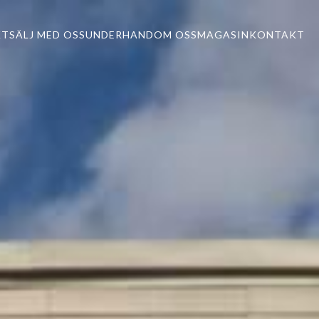
KT
SÄLJ MED OSS
UNDERHAND
OM OSS
MAGASIN
KONTAKT