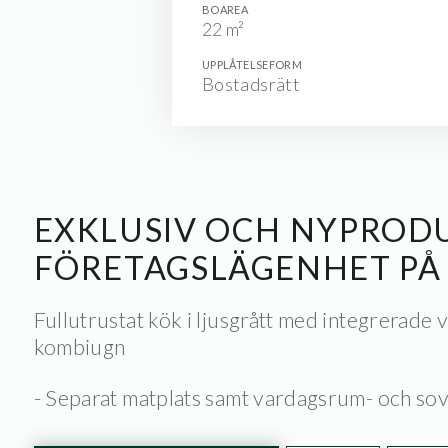
BOAREA
22 m²
UPPLÅTELSEFORM
Bostadsrätt
EXKLUSIV OCH NYPROD
FÖRETAGSLÄGENHET PÅ 
Fullutrustat kök i ljusgrått med integrerade 
kombiugn
- Separat matplats samt vardagsrum- och so